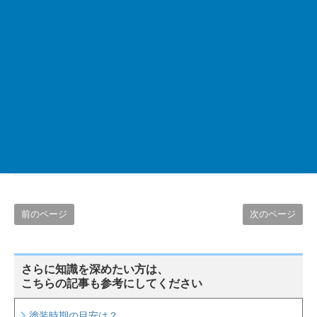
高橋 達央
一級塗装技能士、建築士、雨漏り診断士など建築に関する資
格を多数取得しています。
建築塗装に30年携わっており、その経験に基づいた情報提供
をおこなっています。
前のページ
次のページ
さらに知識を深めたい方は、
こちらの記事も参考にしてください
塗装時期の目安は？