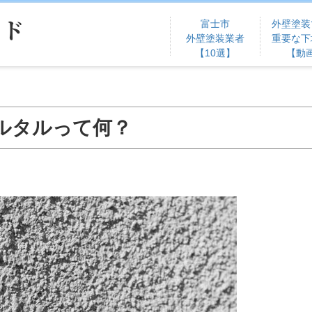
イド
富士市
外壁塗装
外壁塗装業者
重要な下
【10選】
【動
ルタルって何？